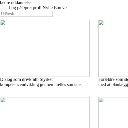
bedre uddannelse
Log på
Opret profil
Nyhedsbreve
Dialog som drivkraft: Styrket
Forældre som stø
kompetenceudvikling gennem fælles samtale
med at planlægg