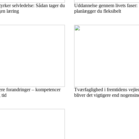
tyrker selvledelse: Sådan tager du
Uddannelse gennem livets faser:
gen læring
planlægger du fleksibelt
ere forandringer – kompetencer
Tværfaglighed i fremtidens vejle
 tid
bliver det vigtigere end nogensin