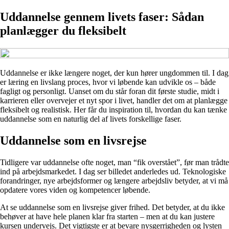
Uddannelse gennem livets faser: Sådan
planlægger du fleksibelt
Uddannelse er ikke længere noget, der kun hører ungdommen til. I dag
er læring en livslang proces, hvor vi løbende kan udvikle os – både
fagligt og personligt. Uanset om du står foran dit første studie, midt i
karrieren eller overvejer et nyt spor i livet, handler det om at planlægge
fleksibelt og realistisk. Her får du inspiration til, hvordan du kan tænke
uddannelse som en naturlig del af livets forskellige faser.
Uddannelse som en livsrejse
Tidligere var uddannelse ofte noget, man “fik overstået”, før man trådte
ind på arbejdsmarkedet. I dag ser billedet anderledes ud. Teknologiske
forandringer, nye arbejdsformer og længere arbejdsliv betyder, at vi må
opdatere vores viden og kompetencer løbende.
At se uddannelse som en livsrejse giver frihed. Det betyder, at du ikke
behøver at have hele planen klar fra starten – men at du kan justere
kursen undervejs. Det vigtigste er at bevare nysgerrigheden og lysten