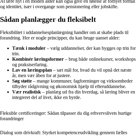
At lære nyt i en moden alder kan også give en følelse af fornyet formål
og identitet, især i overgange som pensionering eller jobskifte.
Sådan planlægger du fleksibelt
Fleksibilitet i uddannelsesplanlægning handler om at skabe plads til
forandring. Her er nogle principper, du kan bruge uanset alder:
Tænk i moduler
– vælg uddannelser, der kan bygges op trin for
trin.
Kombinér læringsformer
– brug både onlinekurser, workshops
og praksiserfaring.
Lav en læringsplan
– sæt mål for, hvad du vil opnå det næste
år, men vær åben for at justere.
Søg støtte
– mange kommuner, fagforeninger og virksomheder
tilbyder rådgivning og økonomisk hjælp til efteruddannelse.
Vær realistisk
– planlæg ud fra din hverdag, så læring bliver en
integreret del af livet, ikke en byrde.
Fleksible certificeringer: Sådan tilpasser du dig erhvervslivets hurtige
forandringer
Dialog som drivkraft: Styrket kompetenceudvikling gennem fælles