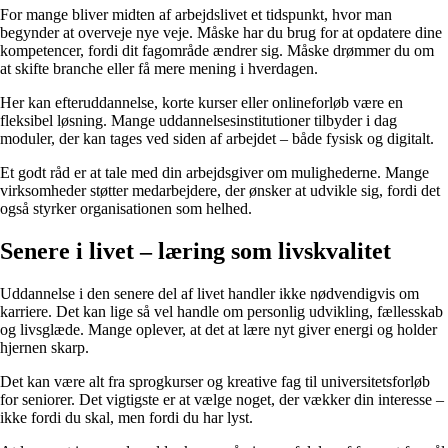
For mange bliver midten af arbejdslivet et tidspunkt, hvor man
begynder at overveje nye veje. Måske har du brug for at opdatere dine
kompetencer, fordi dit fagområde ændrer sig. Måske drømmer du om
at skifte branche eller få mere mening i hverdagen.
Her kan efteruddannelse, korte kurser eller onlineforløb være en
fleksibel løsning. Mange uddannelsesinstitutioner tilbyder i dag
moduler, der kan tages ved siden af arbejdet – både fysisk og digitalt.
Et godt råd er at tale med din arbejdsgiver om mulighederne. Mange
virksomheder støtter medarbejdere, der ønsker at udvikle sig, fordi det
også styrker organisationen som helhed.
Senere i livet – læring som livskvalitet
Uddannelse i den senere del af livet handler ikke nødvendigvis om
karriere. Det kan lige så vel handle om personlig udvikling, fællesskab
og livsglæde. Mange oplever, at det at lære nyt giver energi og holder
hjernen skarp.
Det kan være alt fra sprogkurser og kreative fag til universitetsforløb
for seniorer. Det vigtigste er at vælge noget, der vækker din interesse –
ikke fordi du skal, men fordi du har lyst.