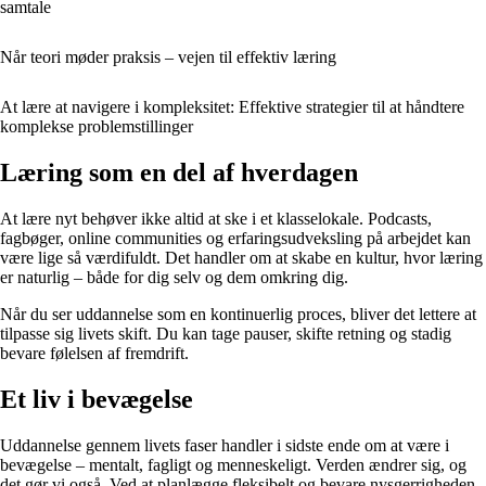
samtale
Når teori møder praksis – vejen til effektiv læring
At lære at navigere i kompleksitet: Effektive strategier til at håndtere
komplekse problemstillinger
Læring som en del af hverdagen
At lære nyt behøver ikke altid at ske i et klasselokale. Podcasts,
fagbøger, online communities og erfaringsudveksling på arbejdet kan
være lige så værdifuldt. Det handler om at skabe en kultur, hvor læring
er naturlig – både for dig selv og dem omkring dig.
Når du ser uddannelse som en kontinuerlig proces, bliver det lettere at
tilpasse sig livets skift. Du kan tage pauser, skifte retning og stadig
bevare følelsen af fremdrift.
Et liv i bevægelse
Uddannelse gennem livets faser handler i sidste ende om at være i
bevægelse – mentalt, fagligt og menneskeligt. Verden ændrer sig, og
det gør vi også. Ved at planlægge fleksibelt og bevare nysgerrigheden