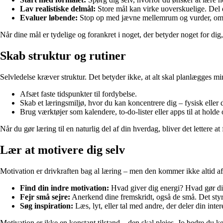
Lav realistiske delmål:
Store mål kan virke uoverskuelige. Del d
Evaluer løbende:
Stop op med jævne mellemrum og vurder, om du 
Når dine mål er tydelige og forankret i noget, der betyder noget for dig,
Skab struktur og rutiner
Selvledelse kræver struktur. Det betyder ikke, at alt skal planlægges min
Afsæt faste tidspunkter til fordybelse.
Skab et læringsmiljø, hvor du kan koncentrere dig – fysisk eller di
Brug værktøjer som kalendere, to-do-lister eller apps til at holde 
Når du gør læring til en naturlig del af din hverdag, bliver det lettere 
Lær at motivere dig selv
Motivation er drivkraften bag al læring – men den kommer ikke altid af 
Find din indre motivation:
Hvad giver dig energi? Hvad gør di
Fejr små sejre:
Anerkend dine fremskridt, også de små. Det styrk
Søg inspiration:
Læs, lyt, eller tal med andre, der deler din inte
Motivation er ikke en konstant tilstand – den skal plejes. Jo bedre du ke