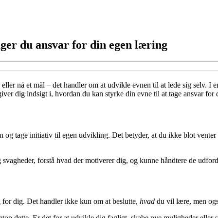
ager du ansvar for din egen læring
eller nå et mål – det handler om at udvikle evnen til at lede sig selv. I
iver dig indsigt i, hvordan du kan styrke din evne til at tage ansvar for
og tage initiativ til egen udvikling. Det betyder, at du ikke blot venter
 svagheder, forstå hvad der motiverer dig, og kunne håndtere de udfordri
g for dig. Det handler ikke kun om at beslutte,
hvad
du vil lære, men og
op dette. Er det for at udvikle dig fagligt, skabe nye muligheder eller st