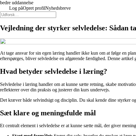
bedre uddannelse
Log på
Opret profil
Nyhedsbreve
Vejledning der styrker selvledelse: Sådan t
At tage ansvar for sin egen læring handler ikke kun om at følge en plan 
efterspørges, bliver selvledelse en afgørende færdighed. Denne artikel g
Hvad betyder selvledelse i læring?
Selvledelse i læring handler om at kunne sætte retning, skabe motivation 
reflekterer over din praksis og justerer din kurs undervejs.
Det kræver både selvindsigt og disciplin. Du skal kende dine styrker og
Sæt klare og meningsfulde mål
Et centralt element i selvledelse er at kunne sætte mål, der giver menin
Start med formålet:
Spørg dig selv, hvorfor du ønsker at lære net