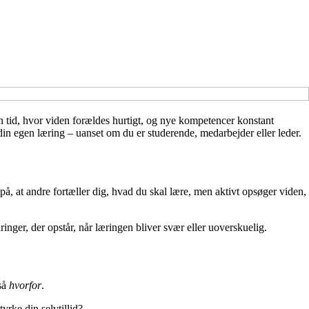
 en tid, hvor viden forældes hurtigt, og nye kompetencer konstant
 din egen læring – uanset om du er studerende, medarbejder eller leder.
 på, at andre fortæller dig, hvad du skal lære, men aktivt opsøger viden,
nger, der opstår, når læringen bliver svær eller uoverskuelig.
så
hvorfor
.
yrke din selvtillid?