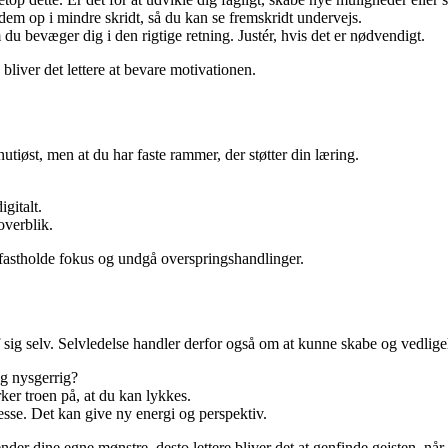
em op i mindre skridt, så du kan se fremskridt undervejs.
bevæger dig i den rigtige retning. Justér, hvis det er nødvendigt.
 bliver det lettere at bevare motivationen.
utiøst, men at du har faste rammer, der støtter din læring.
gitalt.
overblik.
at fastholde fokus og undgå overspringshandlinger.
sig selv. Selvledelse handler derfor også om at kunne skabe og vedligeh
g nysgerrig?
er troen på, at du kan lykkes.
resse. Det kan give ny energi og perspektiv.
nder dine egne mønstre, desto lettere bliver det at genfinde gejsten, når