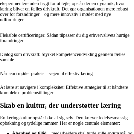
eksperimentere uden frygt for at fejle, opstår der en dynamik, hvor
læring bliver en fælles drivkraft. Det gør organisationen mere robust
over for forandringer – og mere innovativ i mødet med nye
udfordringer.
Fleksible certificeringer: Sådan tilpasser du dig erhvervslivets hurtige
forandringer
Dialog som drivkraft: Styrket kompetenceudvikling gennem fælles
samtale
Når teori møder praksis – vejen til effektiv læring
At lære at navigere i kompleksitet: Effektive strategier til at håndtere
komplekse problemstillinger
Skab en kultur, der understøtter læring
En læringskultur opstår ikke af sig selv. Den kræver ledelsesmæssig
opbakning og tydelige rammer. Her er nogle centrale elementer:
Åbenhed og tillid
– medarbejdere skal turde stille spørgsmål og