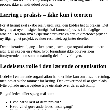
proces, ikke en individuel opgave.
Læring i praksis – ikke kun i teorien
For at læring skal skabe reel værdi, skal den kobles tæt til praksis. Det
betyder, at nye indsigter hurtigt skal kunne afprøves i det daglige
arbejde. Her kan små eksperimenter være en effektiv metode: prøv en
ny tilgang i et projekt, evaluer resultatet, og justér derefter.
Denne iterative tilgang – lær, prøv, justér – gør organisationen mere
agil. Den skaber en rytme, hvor forandring ikke opleves som
forstyrrende, men som en naturlig del af udviklingen.
Ledelsens rolle i den lærende organisation
Ledelse i en lærende organisation handler ikke kun om at sætte retning,
men om at skabe rammer for læring. Det kræver mod til at give plads,
lytte og lade medarbejdere tage ejerskab over deres udvikling.
En god leder stiller spørgsmål som:
Hvad har vi lært af dette projekt?
Hvad vil vi gøre anderledes næste gang?