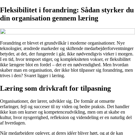
Fleksibilitet i forandring: Sådan styrker du
din organisation gennem læring
Forandring er blevet et grundvilkår i moderne organisationer. Nye
teknologier, ændrede markeder og skiftende medarbejderforventninger
betyder, at det, der fungerede i går, ikke nødvendigvis virker i morgen.
I en tid, hvor tempoet stiger, og kompleksiteten vokser, er fleksibilitet
ikke længere blot en fordel – det er en nødvendighed. Men hvordan
skaber man en organisation, der ikke blot tilpasser sig forandring, men
trives i den? Svaret ligger i læring.
Læring som drivkraft for tilpasning
Organisationer, der lærer, udvikler sig. De formår at omsætte
erfaringer, fejl og succeser til ny viden og bedre praksis. Det handler
ikke kun om kurser og kompetenceudvikling, men om at skabe en
kultur, hvor nysgerrighed, refleksion og videndeling er en naturlig del
af hverdagen.
Når medarbejdere oplever, at deres idéer bliver hørt, og at de kan