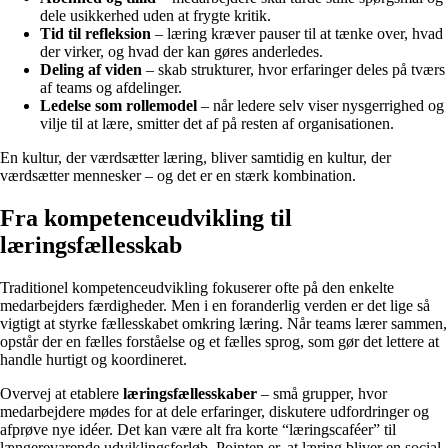
dele usikkerhed uden at frygte kritik.
Tid til refleksion
– læring kræver pauser til at tænke over, hvad
der virker, og hvad der kan gøres anderledes.
Deling af viden
– skab strukturer, hvor erfaringer deles på tværs
af teams og afdelinger.
Ledelse som rollemodel
– når ledere selv viser nysgerrighed og
vilje til at lære, smitter det af på resten af organisationen.
En kultur, der værdsætter læring, bliver samtidig en kultur, der
værdsætter mennesker – og det er en stærk kombination.
Fra kompetenceudvikling til
læringsfællesskab
Traditionel kompetenceudvikling fokuserer ofte på den enkelte
medarbejders færdigheder. Men i en foranderlig verden er det lige så
vigtigt at styrke fællesskabet omkring læring. Når teams lærer sammen,
opstår der en fælles forståelse og et fælles sprog, som gør det lettere at
handle hurtigt og koordineret.
Overvej at etablere
læringsfællesskaber
– små grupper, hvor
medarbejdere mødes for at dele erfaringer, diskutere udfordringer og
afprøve nye idéer. Det kan være alt fra korte “læringscaféer” til
længerevarende udviklingsforløb. Pointen er, at læring bliver en social