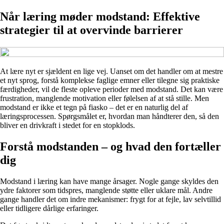
Når læring møder modstand: Effektive
strategier til at overvinde barrierer
At lære nyt er sjældent en lige vej. Uanset om det handler om at mestre
et nyt sprog, forstå komplekse faglige emner eller tilegne sig praktiske
færdigheder, vil de fleste opleve perioder med modstand. Det kan være
frustration, manglende motivation eller følelsen af at stå stille. Men
modstand er ikke et tegn på fiasko – det er en naturlig del af
læringsprocessen. Spørgsmålet er, hvordan man håndterer den, så den
bliver en drivkraft i stedet for en stopklods.
Forstå modstanden – og hvad den fortæller
dig
Modstand i læring kan have mange årsager. Nogle gange skyldes den
ydre faktorer som tidspres, manglende støtte eller uklare mål. Andre
gange handler det om indre mekanismer: frygt for at fejle, lav selvtillid
eller tidligere dårlige erfaringer.