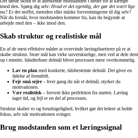
Det første skridt er at anerkende modstanden i stedet for at kæmpe
imod den. Spørg dig selv:
Hvad er det egentlig, der gør det svært lige
nu?
Er det stoffet, metoden eller måske forventningerne til dig selv?
Når du forstår, hvor modstanden kommer fra, kan du begynde at
arbejde med den – ikke imod den.
Skab struktur og realistiske mål
En af de mest effektive måder at overvinde læringsbarrierer på er at
skabe struktur. Store mål kan virke uoverskuelige, men ved at dele dem
op i mindre, håndterbare delmål bliver processen mere overkommelig.
Lav en plan
med konkrete, tidsbestemte delmål. Det giver en
følelse af fremdrift.
Fejr små sejre
– hver gang du når et delmål, styrker du
motivationen.
Vær realistisk
– forvent ikke perfektion fra starten. Læring
tager tid, og fejl er en del af processen.
Struktur skaber ro og forudsigelighed, hvilket gør det lettere at holde
fokus, selv når motivationen svinger.
Brug modstanden som et læringssignal