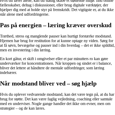
Hvis du lærer alene, kan du stadig skabe et støttende miljø: find online
fællesskaber, deltag i diskussioner, eller brug digitale værktøjer, der
hjælper dig med at holde styr på fremskridt. Det vigtigste er, at du ikke
står alene med udfordringerne.
Pas på energien – læring kræver overskud
Træthed, stress og manglende pauser kan hurtigt forstærke modstand.
Hjernen har brug for restitution for at kunne optage ny viden. Sørg for
at få søvn, bevægelse og pauser ind i din hverdag – det er ikke spildtid,
men en investering i din læring.
En kort gåtur, et skift i omgivelser eller et par minutters ro kan gøre
underværker for koncentrationen. Når kroppen og sindet er i balance,
bliver det lettere at håndtere de mentale udfordringer, som læring
indebærer.
Når modstand bliver ved – søg hjælp
Hvis du oplever vedvarende modstand, kan det være tegn på, at du har
brug for støtte. Det kan være faglig vejledning, coaching eller samtale
med en underviser. Nogle gange handler det ikke om evner, men om
strategier – og de kan læres.