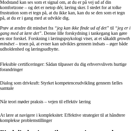
Modstand kan ses som et signal om, at du er på vej ud af din
komfortzone – og det er netop dér, læring sker. I stedet for at tolke
frustration som et tegn på, at du ikke kan, kan du se den som et tegn
på, at du er i gang med at udvikle dig.
Prøv at ændre dit mindset fra
“jeg kan ikke finde ud af det”
til
“jeg er i
gang med at lære det”
. Denne lille forskydning i tankegang kan gøre
en stor forskel. Forskning i læringspsykologi viser, at et såkaldt
growth
mindset
– troen på, at evner kan udvikles gennem indsats – øger både
udholdenhed og læringsudbytte.
Fleksible certificeringer: Sådan tilpasser du dig erhvervslivets hurtige
forandringer
Dialog som drivkraft: Styrket kompetenceudvikling gennem fælles
samtale
Når teori møder praksis – vejen til effektiv læring
At lære at navigere i kompleksitet: Effektive strategier til at håndtere
komplekse problemstillinger