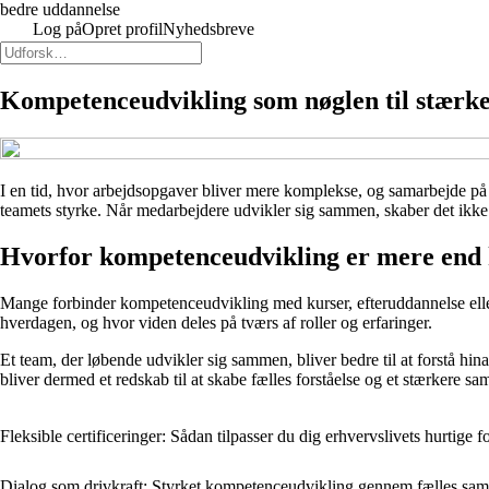
bedre uddannelse
Log på
Opret profil
Nyhedsbreve
Kompetenceudvikling som nøglen til stærk
I en tid, hvor arbejdsopgaver bliver mere komplekse, og samarbejde på t
teamets styrke. Når medarbejdere udvikler sig sammen, skaber det ikke k
Hvorfor kompetenceudvikling er mere end 
Mange forbinder kompetenceudvikling med kurser, efteruddannelse eller 
hverdagen, og hvor viden deles på tværs af roller og erfaringer.
Et team, der løbende udvikler sig sammen, bliver bedre til at forstå hi
bliver dermed et redskab til at skabe fælles forståelse og et stærkere sa
Fleksible certificeringer: Sådan tilpasser du dig erhvervslivets hurtige 
Dialog som drivkraft: Styrket kompetenceudvikling gennem fælles sam