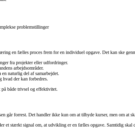
komplekse problemstillinger
læring en fælles proces frem for en individuel opgave. Det kan ske gen
ger fra projekter eller udfordringer.
inandens arbejdsområder.
en naturlig del af samarbejdet.
 og hvad der kan forbedres.
på både trivsel og effektivitet.
sen går forrest. Det handler ikke kun om at tilbyde kurser, men om at s
er et stærkt signal om, at udvikling er en fælles opgave. Samtidig skal de