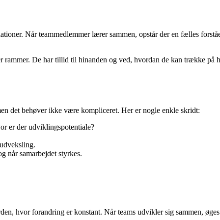
ner. Når teammedlemmer lærer sammen, opstår der en fælles forståelse o
inger rammer. De har tillid til hinanden og ved, hvordan de kan trække p
n det behøver ikke være kompliceret. Her er nogle enkle skridt:
or er der udviklingspotentiale?
sudveksling.
g når samarbejdet styrkes.
en, hvor forandring er konstant. Når teams udvikler sig sammen, øges