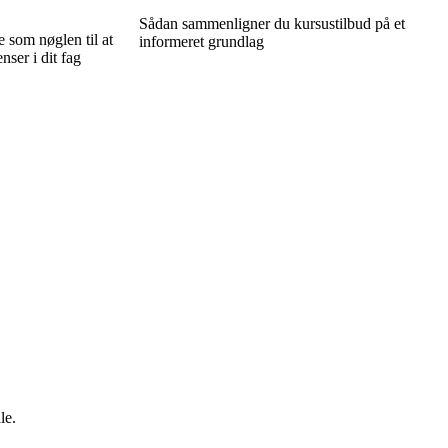
Sådan sammenligner du kursustilbud på et
 som nøglen til at
informeret grundlag
nser i dit fag
le.