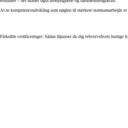
resultater – det skaber også arbejdsglæde og sammenhængskraft.
At se kompetenceudvikling som nøglen til stærkere teamsamarbejde er d
Fleksible certificeringer: Sådan tilpasser du dig erhvervslivets hurtige 