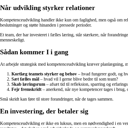
Når udvikling styrker relationer
Kompetenceudvikling handler ikke kun om faglighed, men også om relatio
beslutninger og støtte hinanden i pressede perioder.
Et team, der har investeret i fælles læring, står stærkere, når forandr
menneskeligt.
Sådan kommer I i gang
At arbejde strategisk med kompetenceudvikling kræver planlægning, me
Kortlæg teamets styrker og behov
– hvad fungerer godt, og hv
Sæt fælles mål
– hvad vil I gerne blive bedre til som team?
Skab læringsrum
– afsæt tid til refleksion, sparring og erfaring
Fejr fremskridt
– anerkend, når nye kompetencer tages i brug, o
Små skridt kan føre til store forandringer, når de tages sammen.
En investering, der betaler sig
Kompetenceudvikling er ikke en luksus, men en nødvendighed i en verd