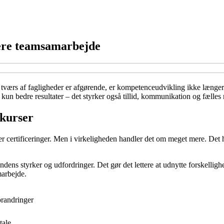
ere teamsamarbejde
værs af fagligheder er afgørende, er kompetenceudvikling ikke længere b
un bedre resultater – det styrker også tillid, kommunikation og fælles 
kurser
certificeringer. Men i virkeligheden handler det om meget mere. Det ha
nandens styrker og udfordringer. Det gør det lettere at udnytte forskell
marbejde.
forandringer
tale