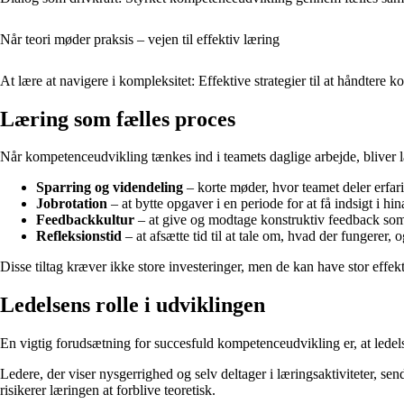
Når teori møder praksis – vejen til effektiv læring
At lære at navigere i kompleksitet: Effektive strategier til at håndtere 
Læring som fælles proces
Når kompetenceudvikling tænkes ind i teamets daglige arbejde, bliver 
Sparring og videndeling
– korte møder, hvor teamet deler erfarin
Jobrotation
– at bytte opgaver i en periode for at få indsigt i h
Feedbackkultur
– at give og modtage konstruktiv feedback som 
Refleksionstid
– at afsætte tid til at tale om, hvad der fungerer,
Disse tiltag kræver ikke store investeringer, men de kan have stor effekt 
Ledelsens rolle i udviklingen
En vigtig forudsætning for succesfuld kompetenceudvikling er, at ledel
Ledere, der viser nysgerrighed og selv deltager i læringsaktiviteter, send
risikerer læringen at forblive teoretisk.