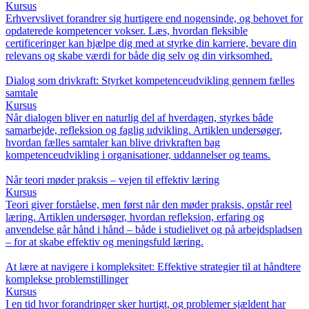
Kursus
Erhvervslivet forandrer sig hurtigere end nogensinde, og behovet for
opdaterede kompetencer vokser. Læs, hvordan fleksible
certificeringer kan hjælpe dig med at styrke din karriere, bevare din
relevans og skabe værdi for både dig selv og din virksomhed.
Dialog som drivkraft: Styrket kompetenceudvikling gennem fælles
samtale
Kursus
Når dialogen bliver en naturlig del af hverdagen, styrkes både
samarbejde, refleksion og faglig udvikling. Artiklen undersøger,
hvordan fælles samtaler kan blive drivkraften bag
kompetenceudvikling i organisationer, uddannelser og teams.
Når teori møder praksis – vejen til effektiv læring
Kursus
Teori giver forståelse, men først når den møder praksis, opstår reel
læring. Artiklen undersøger, hvordan refleksion, erfaring og
anvendelse går hånd i hånd – både i studielivet og på arbejdspladsen
– for at skabe effektiv og meningsfuld læring.
At lære at navigere i kompleksitet: Effektive strategier til at håndtere
komplekse problemstillinger
Kursus
I en tid hvor forandringer sker hurtigt, og problemer sjældent har