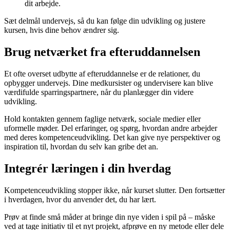
dit arbejde.
Sæt delmål undervejs, så du kan følge din udvikling og justere
kursen, hvis dine behov ændrer sig.
Brug netværket fra efteruddannelsen
Et ofte overset udbytte af efteruddannelse er de relationer, du
opbygger undervejs. Dine medkursister og undervisere kan blive
værdifulde sparringspartnere, når du planlægger din videre
udvikling.
Hold kontakten gennem faglige netværk, sociale medier eller
uformelle møder. Del erfaringer, og spørg, hvordan andre arbejder
med deres kompetenceudvikling. Det kan give nye perspektiver og
inspiration til, hvordan du selv kan gribe det an.
Integrér læringen i din hverdag
Kompetenceudvikling stopper ikke, når kurset slutter. Den fortsætter
i hverdagen, hvor du anvender det, du har lært.
Prøv at finde små måder at bringe din nye viden i spil på – måske
ved at tage initiativ til et nyt projekt, afprøve en ny metode eller dele