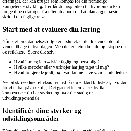
erfaringer, der kan bruges som kompas for din fremtidige
kompetenceudvikling. Her får du inspiration til, hvordan du kan
bruge dine erfaringer fra efteruddannelse til at planlægge næste
skridt i din faglige rejse.
Start med at evaluere din læring
Når et efteruddannelsesforløb er afsluttet, er det fristende blot at
vende tilbage til hverdagen. Men det er netop her, du bør stoppe op
og reflektere. Spørg dig selv:
Hvad har jeg lært – både fagligt og personligt?
Hvilke metoder eller værktøjer har jeg taget til mig?
Hvad fungerede godt, og hvad kunne have været anderledes?
Ved at skrive dine refleksioner ned får du et klart billede af, hvordan
forløbet har påvirket dig. Det gør det lettere at se, hvilke
kompetencer du har styrket, og hvor der stadig er
udviklingspotentiale.
Identificér dine styrker og
udviklingsområder
Efteruddannelse kan ofte åbne øjnene for nye sider af dig selv.