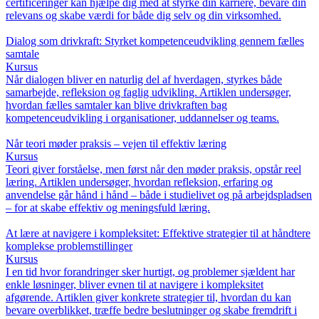
certificeringer kan hjælpe dig med at styrke din karriere, bevare din
relevans og skabe værdi for både dig selv og din virksomhed.
Dialog som drivkraft: Styrket kompetenceudvikling gennem fælles
samtale
Kursus
Når dialogen bliver en naturlig del af hverdagen, styrkes både
samarbejde, refleksion og faglig udvikling. Artiklen undersøger,
hvordan fælles samtaler kan blive drivkraften bag
kompetenceudvikling i organisationer, uddannelser og teams.
Når teori møder praksis – vejen til effektiv læring
Kursus
Teori giver forståelse, men først når den møder praksis, opstår reel
læring. Artiklen undersøger, hvordan refleksion, erfaring og
anvendelse går hånd i hånd – både i studielivet og på arbejdspladsen
– for at skabe effektiv og meningsfuld læring.
At lære at navigere i kompleksitet: Effektive strategier til at håndtere
komplekse problemstillinger
Kursus
I en tid hvor forandringer sker hurtigt, og problemer sjældent har
enkle løsninger, bliver evnen til at navigere i kompleksitet
afgørende. Artiklen giver konkrete strategier til, hvordan du kan
bevare overblikket, træffe bedre beslutninger og skabe fremdrift i