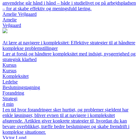
anvendelse går hånd i hånd – både i studielivet og på arbejdspladsen
– for at skabe effektiv og meningsfuld læring.
Amelie Vejlgaard
Amelie
Vejlgaard
At lære at navigere i kompleksitet: Effektive strategier til at håndtere
komplekse problemstillinger
Lær at forstå og håndtere kompleksitet med indsigt, nysgerrighed og
strategisk klarhed
Kursus
Kursus
Kompleksitet
Ledelse
Beslutningstagning
Forandring
Strategi
4 min
I en tid hvor forandringer sker hurtigt, og problemer sjældent har
enkle løsninger, bliver evnen til at navigere i kompleksitet
afgørende. Artiklen giver konkrete strategier til, hvordan du kan
bevare overblikket, træffe bedre beslutninger og skabe fremdrift i
komplekse situationer.
Victor Lund