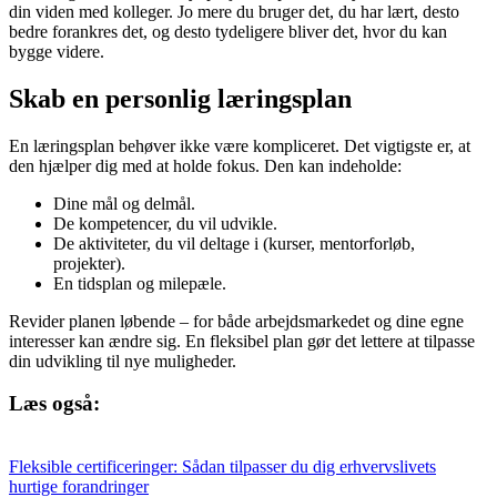
din viden med kolleger. Jo mere du bruger det, du har lært, desto
bedre forankres det, og desto tydeligere bliver det, hvor du kan
bygge videre.
Skab en personlig læringsplan
En læringsplan behøver ikke være kompliceret. Det vigtigste er, at
den hjælper dig med at holde fokus. Den kan indeholde:
Dine mål og delmål.
De kompetencer, du vil udvikle.
De aktiviteter, du vil deltage i (kurser, mentorforløb,
projekter).
En tidsplan og milepæle.
Revider planen løbende – for både arbejdsmarkedet og dine egne
interesser kan ændre sig. En fleksibel plan gør det lettere at tilpasse
din udvikling til nye muligheder.
Læs også:
Fleksible certificeringer: Sådan tilpasser du dig erhvervslivets
hurtige forandringer