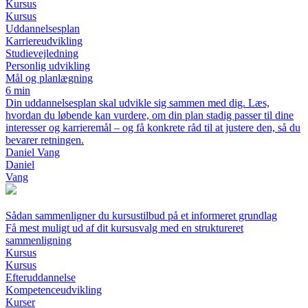
Kursus
Kursus
Uddannelsesplan
Karriereudvikling
Studievejledning
Personlig udvikling
Mål og planlægning
6 min
Din uddannelsesplan skal udvikle sig sammen med dig. Læs,
hvordan du løbende kan vurdere, om din plan stadig passer til dine
interesser og karrieremål – og få konkrete råd til at justere den, så du
bevarer retningen.
Daniel Vang
Daniel
Vang
Sådan sammenligner du kursustilbud på et informeret grundlag
Få mest muligt ud af dit kursusvalg med en struktureret
sammenligning
Kursus
Kursus
Efteruddannelse
Kompetenceudvikling
Kurser