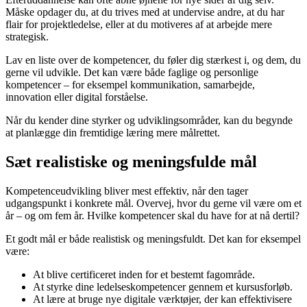
Måske opdager du, at du trives med at undervise andre, at du har
flair for projektledelse, eller at du motiveres af at arbejde mere
strategisk.
Lav en liste over de kompetencer, du føler dig stærkest i, og dem, du
gerne vil udvikle. Det kan være både faglige og personlige
kompetencer – for eksempel kommunikation, samarbejde,
innovation eller digital forståelse.
Når du kender dine styrker og udviklingsområder, kan du begynde
at planlægge din fremtidige læring mere målrettet.
Sæt realistiske og meningsfulde mål
Kompetenceudvikling bliver mest effektiv, når den tager
udgangspunkt i konkrete mål. Overvej, hvor du gerne vil være om et
år – og om fem år. Hvilke kompetencer skal du have for at nå dertil?
Et godt mål er både realistisk og meningsfuldt. Det kan for eksempel
være:
At blive certificeret inden for et bestemt fagområde.
At styrke dine ledelseskompetencer gennem et kursusforløb.
At lære at bruge nye digitale værktøjer, der kan effektivisere