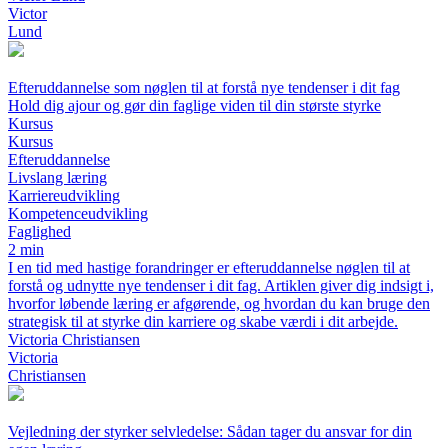
Victor
Lund
Efteruddannelse som nøglen til at forstå nye tendenser i dit fag
Hold dig ajour og gør din faglige viden til din største styrke
Kursus
Kursus
Efteruddannelse
Livslang læring
Karriereudvikling
Kompetenceudvikling
Faglighed
2 min
I en tid med hastige forandringer er efteruddannelse nøglen til at
forstå og udnytte nye tendenser i dit fag. Artiklen giver dig indsigt i,
hvorfor løbende læring er afgørende, og hvordan du kan bruge den
strategisk til at styrke din karriere og skabe værdi i dit arbejde.
Victoria Christiansen
Victoria
Christiansen
Vejledning der styrker selvledelse: Sådan tager du ansvar for din