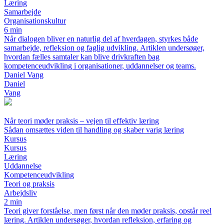
Læring
Samarbejde
Organisationskultur
6 min
Når dialogen bliver en naturlig del af hverdagen, styrkes både
samarbejde, refleksion og faglig udvikling. Artiklen undersøger,
hvordan fælles samtaler kan blive drivkraften bag
kompetenceudvikling i organisationer, uddannelser og teams.
Daniel Vang
Daniel
Vang
Når teori møder praksis – vejen til effektiv læring
Sådan omsættes viden til handling og skaber varig læring
Kursus
Kursus
Læring
Uddannelse
Kompetenceudvikling
Teori og praksis
Arbejdsliv
2 min
Teori giver forståelse, men først når den møder praksis, opstår reel
læring. Artiklen undersøger, hvordan refleksion, erfaring og