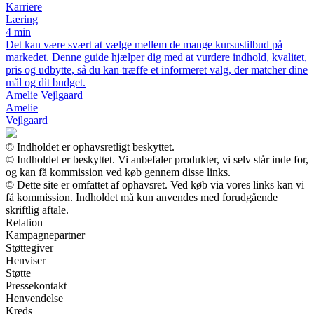
Karriere
Læring
4 min
Det kan være svært at vælge mellem de mange kursustilbud på
markedet. Denne guide hjælper dig med at vurdere indhold, kvalitet,
pris og udbytte, så du kan træffe et informeret valg, der matcher dine
mål og dit budget.
Amelie Vejlgaard
Amelie
Vejlgaard
© Indholdet er ophavsretligt beskyttet.
© Indholdet er beskyttet. Vi anbefaler produkter, vi selv står inde for,
og kan få kommission ved køb gennem disse links.
© Dette site er omfattet af ophavsret. Ved køb via vores links kan vi
få kommission. Indholdet må kun anvendes med forudgående
skriftlig aftale.
Relation
Kampagnepartner
Støttegiver
Henviser
Støtte
Pressekontakt
Henvendelse
Kreds