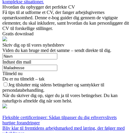
komplekse situationer.
Hvordan du opbygger det perfekte CV
Få tips til at udforme et CV, der fanger arbejdsgivernes
opmærksomhed. Denne e-bog guider dig gennem de vigtigste
elementer, du skal inkludere, samt hvordan du kan personliggøre dit
CV til forskellige stillinger.
Gratis download
Skriv dig op til vores nyhedsbrev
Viden du kan bruge med det samme – sendt direkte til dig.
Indtast din mail
Tilmeld nu
Du er nu tilmeldt – tak
Jeg tilslutter mig sidens betingelser og samtykker til
persondatabehandling.
Når du skriver dig op, siger du ja til vores betingelser. Du kan
naturligvis afmelde dig når som helst.
Fleksible certificeringer: Sådan tilpasser du dig erhvervslivets
hurtige forandringer
Bliv klar til fremtidens arbejdsmarked med læring, der følger med