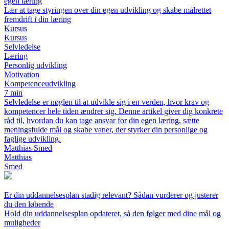
egen læring
Lær at tage styringen over din egen udvikling og skabe målrettet
fremdrift i din læring
Kursus
Kursus
Selvledelse
Læring
Personlig udvikling
Motivation
Kompetenceudvikling
7 min
Selvledelse er nøglen til at udvikle sig i en verden, hvor krav og
kompetencer hele tiden ændrer sig. Denne artikel giver dig konkrete
råd til, hvordan du kan tage ansvar for din egen læring, sætte
meningsfulde mål og skabe vaner, der styrker din personlige og
faglige udvikling.
Matthias Smed
Matthias
Smed
Er din uddannelsesplan stadig relevant? Sådan vurderer og justerer
du den løbende
Hold din uddannelsesplan opdateret, så den følger med dine mål og
muligheder