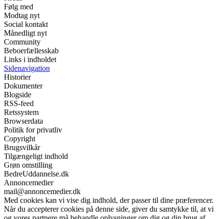
Følg med
Modtag nyt
Social kontakt
Månedligt nyt
Community
Beboerfællesskab
Links i indholdet
Sidenavigation
Historier
Dokumenter
Blogside
RSS-feed
Retssystem
Browserdata
Politik for privatliv
Copyright
Brugsvilkår
Tilgængeligt indhold
Grøn omstilling
BedreUddannelse.dk
Annoncemedier
mail@annoncemedier.dk
Med cookies kan vi vise dig indhold, der passer til dine præferencer.
Når du accepterer cookies på denne side, giver du samtykke til, at vi
og vores partnere må behandle oplysninger om dig og din brug af