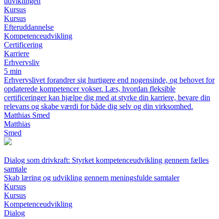
udviklingen
Kursus
Kursus
Efteruddannelse
Kompetenceudvikling
Certificering
Karriere
Erhvervsliv
5 min
Erhvervslivet forandrer sig hurtigere end nogensinde, og behovet for
opdaterede kompetencer vokser. Læs, hvordan fleksible
certificeringer kan hjælpe dig med at styrke din karriere, bevare din
relevans og skabe værdi for både dig selv og din virksomhed.
Matthias Smed
Matthias
Smed
Dialog som drivkraft: Styrket kompetenceudvikling gennem fælles
samtale
Skab læring og udvikling gennem meningsfulde samtaler
Kursus
Kursus
Kompetenceudvikling
Dialog